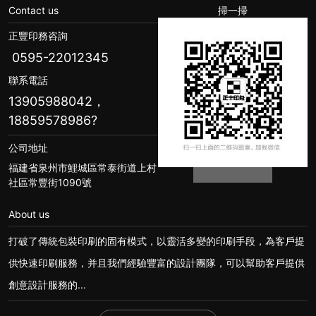
Contact us
掃一掃
正豐印務咨詢
0595-22012345
聯系電話
13905988042，
18859578986
?
公司地址
福建省泉州市鯉城區常泰街道上村
社區常豐街1090號
About us
打破了傳統包裝印刷的固有模式，以靈活多變的印刷手段，為客戶提
供快速印刷服務，并且我們經驗豐富的設計團隊，可以幫助客戶提供
創意設計服務的...