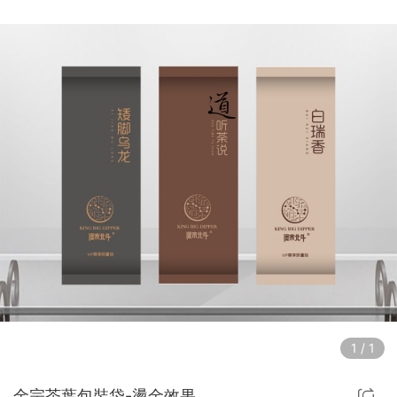
1
/
1
金宗茶葉包裝袋-燙金效果