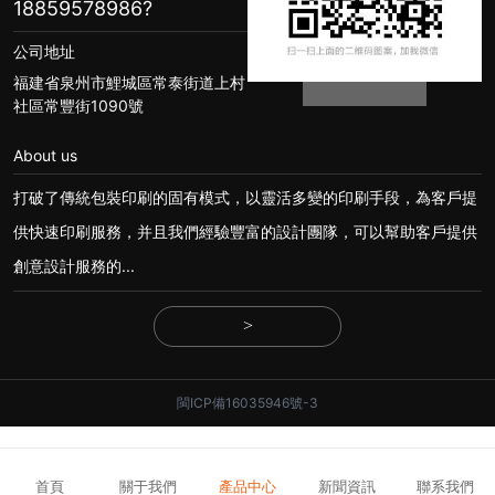
18859578986
?
公司地址
福建省泉州市鯉城區常泰街道上村
社區常豐街1090號
About us
打破了傳統包裝印刷的固有模式，以靈活多變的印刷手段，為客戶提
供快速印刷服務，并且我們經驗豐富的設計團隊，可以幫助客戶提供
創意設計服務的...
>
閩ICP備16035946號-3
首頁
關于我們
產品中心
新聞資訊
聯系我們
www.sao