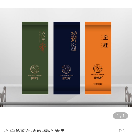
1
/
1
金宗茶葉包裝袋-燙金效果