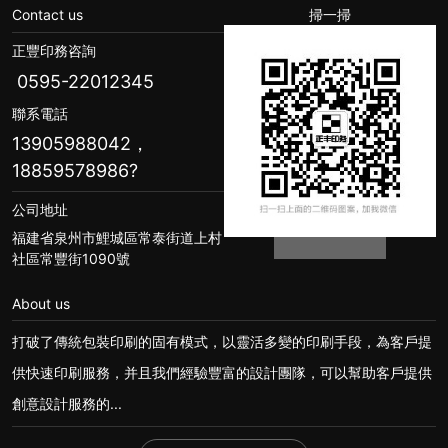
Contact us
掃一掃
正豐印務咨詢
0595-22012345
聯系電話
13905988042，
18859578986
?
公司地址
福建省泉州市鯉城區常泰街道上村
社區常豐街1090號
About us
打破了傳統包裝印刷的固有模式，以靈活多變的印刷手段，為客戶提
供快速印刷服務，并且我們經驗豐富的設計團隊，可以幫助客戶提供
創意設計服務的...