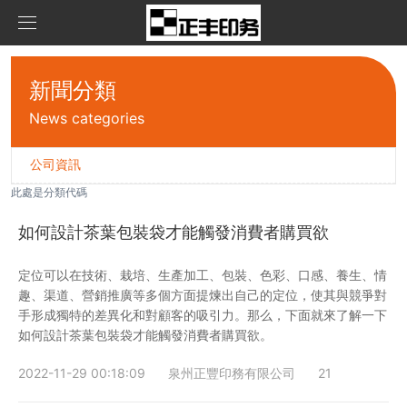
首頁
新聞分類
產品中心
News categories
新聞資訊
茶葉真空包裝袋
公司資訊
此處是分類代碼
關于我們
食品包裝袋
公司資訊
如何設計茶葉包裝袋才能觸發消費者購買欲
聯系我們
自立拉鏈袋
定位可以在技術、栽培、生產加工、包裝、色彩、口感、養生、情
趣、渠道、營銷推廣等多個方面提煉出自己的定位，使其與競爭對
在線留言
面膜鋁箔包裝袋
手形成獨特的差異化和對顧客的吸引力。那么，下面就來了解一下
如何設計茶葉包裝袋才能觸發消費者購買欲。
三邊封袋
2022-11-29 00:18:09
泉州正豐印務有限公司
21