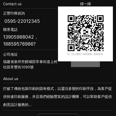
Contact us
掃一掃
正豐印務咨詢
0595-22012345
聯系電話
13905988042，
18859578986
?
公司地址
福建省泉州市鯉城區常泰街道上村
社區常豐街1090號
About us
打破了傳統包裝印刷的固有模式，以靈活多變的印刷手段，為客戶提
供快速印刷服務，并且我們經驗豐富的設計團隊，可以幫助客戶提供
創意設計服務的...