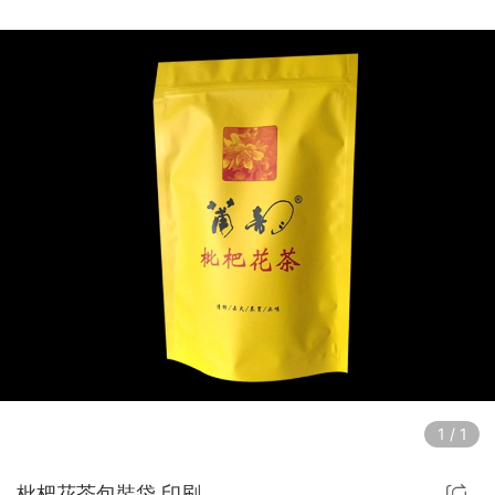
1
/
1
枇杷花茶包裝袋 印刷