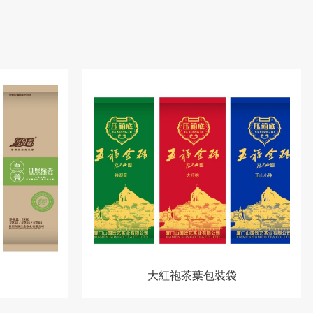
大紅袍茶葉包裝袋