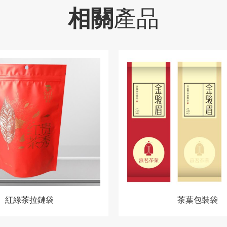
相關
產品
紅綠茶拉鏈袋
茶葉包裝袋