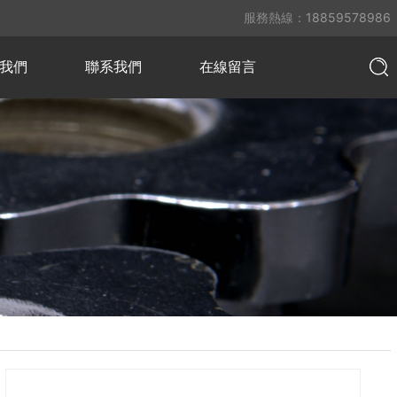
服務熱線：
18859578986
我們
聯系我們
在線留言