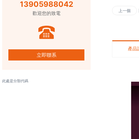
13905988042
上一個
歡迎您的致電
產品
立即聯系
此處是分類代碼