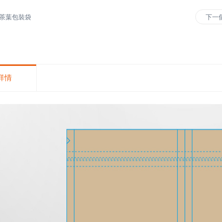
茶葉包裝袋
下一
詳情