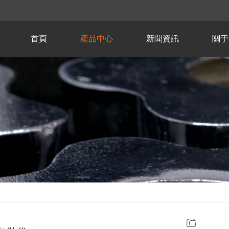
首頁
產品中心
新聞資訊
關于