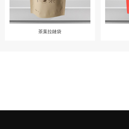
茶葉拉鏈袋