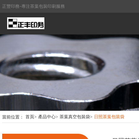
正豐印務-專注茶葉包裝印刷服務
當前位置：
首頁
>
產品中心
>
茶葉真空包裝袋
>
日照茶葉包裝袋