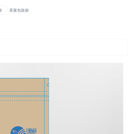
茶葉包裝袋
個