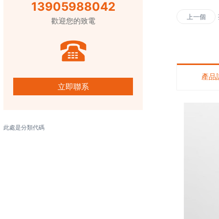
13905988042
上一個
歡迎您的致電
產品
立即聯系
此處是分類代碼