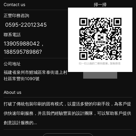
Contact us
掃一掃
正豐印務咨詢
0595-22012345
聯系電話
13905988042，
18859578986
?
公司地址
福建省泉州市鯉城區常泰街道上村
社區常豐街1090號
About us
打破了傳統包裝印刷的固有模式，以靈活多變的印刷手段，為客戶提
供快速印刷服務，并且我們經驗豐富的設計團隊，可以幫助客戶提供
創意設計服務的...